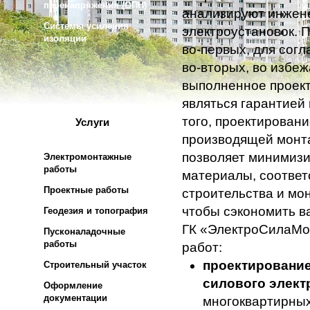
перенапряжения (ОПН)
анализируют инжене
Системы усиления
электроустановок. 
изоляции
во-первых, для сог
во-вторых, во избеж
выполненное проект
являться гарантией
того, проектирован
Услуги
производящей монта
позволяет минимизи
Электромонтажные
работы
материалы, соответ
Проектные работы
строительства и мо
чтобы сэкономить в
Геодезия и топография
ГК «ЭлектроСилаМо
Пусконаладочные
работы
работ:
проектирование
Строительный участок
силового элек
Оформление
документации
многоквартирных