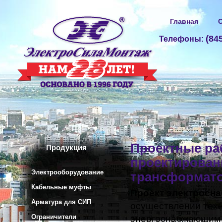
Главная
О
(84
Телефоны:
Проектные ра
Продукция
проектирован
Электрооборудование
трансформато
Кабельные муфты
Проект электросн
Арматура для СИП
осуществлении техн
Ограничители
энергоснабжающим 