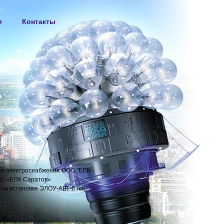
и
Контакты
ля электроснабжения ООО "ЕПК-
АО «ЕПК Саратов»
3 на установке ЭЛОУ-АВТ-6 на