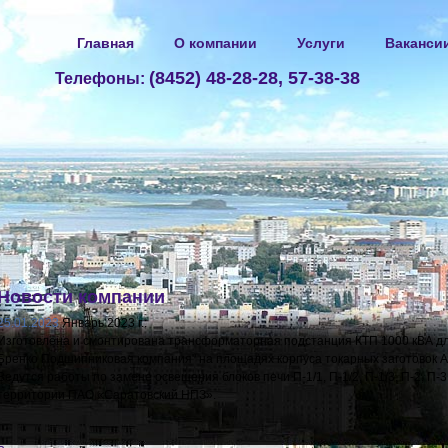
Главная
О компании
Услуги
Ваканси
(8452) 48-28-28, 57-38-38
Телефоны:
Новости компании
25.01.2023
Январь 2023 г.:
Изготовлена и смонтирована трансформаторная подстанция КТП 1000 кВА д
Бренко Подшипниковая компания" на площадях корпуса токарных заготовок 
Ведутся работы по замене освещения блоков печи П-1/1, П-1/2, П-1/3, П-2, П-
территории ПАО «Саратовский НПЗ».